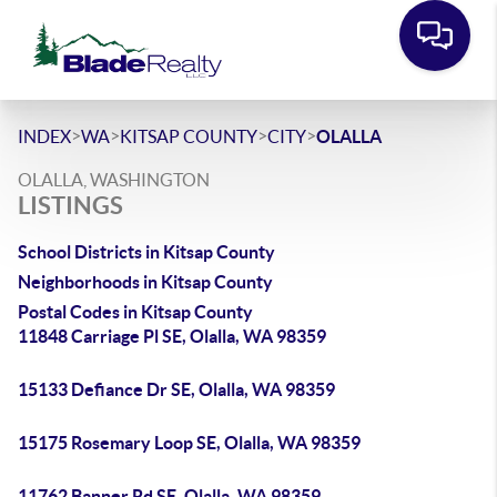
>
>
>
>
INDEX
WA
KITSAP COUNTY
CITY
OLALLA
OLALLA, WASHINGTON
LISTINGS
School Districts in Kitsap County
Neighborhoods in Kitsap County
Postal Codes in Kitsap County
11848 Carriage Pl SE, Olalla, WA 98359
15133 Defiance Dr SE, Olalla, WA 98359
15175 Rosemary Loop SE, Olalla, WA 98359
11762 Banner Rd SE, Olalla, WA 98359